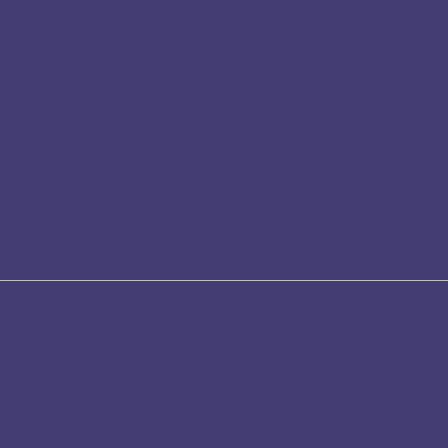
Cada cosa tiene su belleza,
pero no todos pueden verla.
Confucio (Filósofo chino)